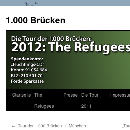
1.000 Brücken
Startseite
The
Presse
Die Tour
Impress
Springe
Refugees
2011
zum
Inhalt
←
„Tour der 1.000 Brücken“ in München
„Tou