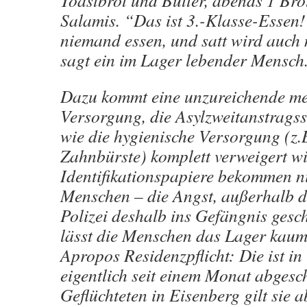
Toastbrot und Butter, abends 1 Brö
Salamis. “Das ist 3.-Klasse-Essen!
niemand essen, und satt wird auch
sagt ein im Lager lebender Mensch
Dazu kommt eine unzureichende me
Versorgung, die Asylzweitanstragss
wie die hygienische Versorgung (z.
Zahnbürste) komplett verweigert w
Identifikationspapiere bekommen ni
Menschen – die Angst, außerhalb d
Polizei deshalb ins Gefängnis gesch
lässt die Menschen das Lager kaum
Apropos Residenzpflicht: Die ist i
eigentlich seit einem Monat abgescha
Geflüchteten in Eisenberg gilt sie a