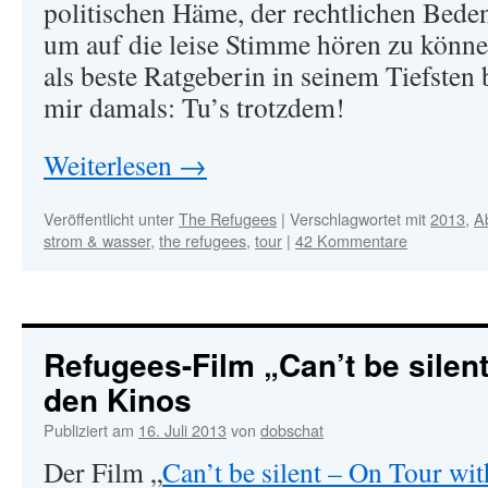
politischen Häme, der rechtlichen Beden
um auf die leise Stimme hören zu könne
als beste Ratgeberin in seinem Tiefsten b
mir damals: Tu’s trotzdem!
Weiterlesen
→
Veröffentlicht unter
The Refugees
|
Verschlagwortet mit
2013
,
A
strom & wasser
,
the refugees
,
tour
|
42 Kommentare
Refugees-Film „Can’t be silen
den Kinos
Publiziert am
16. Juli 2013
von
dobschat
Der Film „
Can’t be silent – On Tour wit