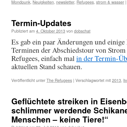
Mondpunk
,
Neuigkeiten
,
newsletter
,
Refugees
,
strom & wasser
|
Termin-Updates
Publiziert am
4. Oktober 2013
von
dobschat
Es gab ein paar Änderungen und einige
Terminen der Abschiedstour von Strom 
Refugees, einfach mal
in der Termin-Üb
aktuellen Stand schauen.
Veröffentlicht unter
The Refugees
|
Verschlagwortet mit
2013
,
li
Geflüchtete streiken in Eise
schlimmer werdende Schikane
Menschen – keine Tiere!“