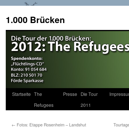
1.000 Brücken
Startseite
The
Presse
Die Tour
Impress
Springe
Refugees
2011
zum
Inhalt
←
Fotos: Etappe Rosenheim – Landshut
Tourtag