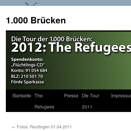
1.000 Brücken
Startseite
The
Presse
Die Tour
Impress
Springe
Refugees
2011
zum
Inhalt
←
Fotos: Reutlingen 01.04.2011