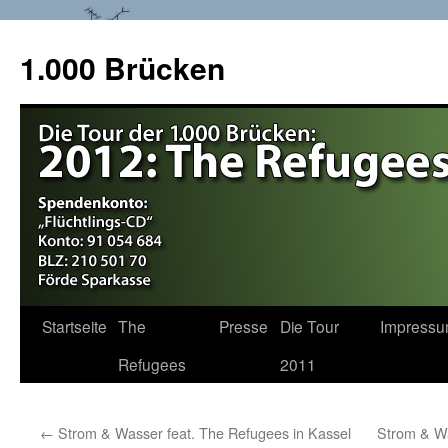
1.000 Brücken
Startseite
The
Presse
Die Tour
Impress
Springe
Refugees
2011
zum
Inhalt
←
Strom & Wasser feat. The Refugees in Kassel
Strom & Wa