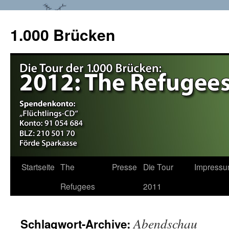
1.000 Brücken
Startseite
The
Presse
Die Tour
Impress
Springe
Refugees
2011
zum
Inhalt
Abendschau
Schlagwort-Archive: