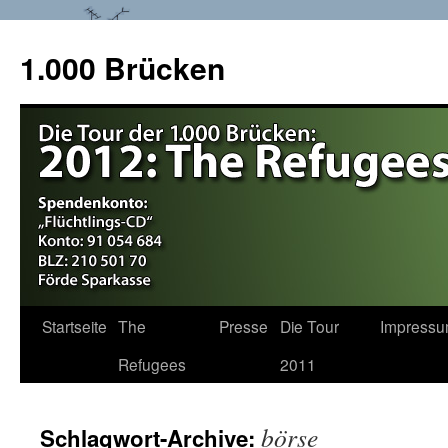
1.000 Brücken
Startseite
The
Presse
Die Tour
Impress
Springe
Refugees
2011
zum
Inhalt
börse
Schlagwort-Archive: