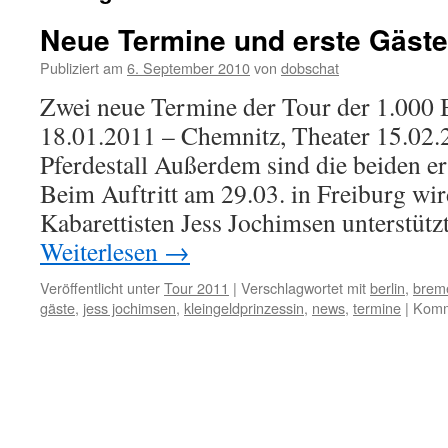
Neue Termine und erste Gäste
Publiziert am
6. September 2010
von
dobschat
Zwei neue Termine der Tour der 1.000 B
18.01.2011 – Chemnitz, Theater 15.02
Pferdestall Außerdem sind die beiden ers
Beim Auftritt am 29.03. in Freiburg wi
Kabarettisten Jess Jochimsen unterstüt
Weiterlesen
→
Veröffentlicht unter
Tour 2011
|
Verschlagwortet mit
berlin
,
brem
gäste
,
jess jochimsen
,
kleingeldprinzessin
,
news
,
termine
|
Komme