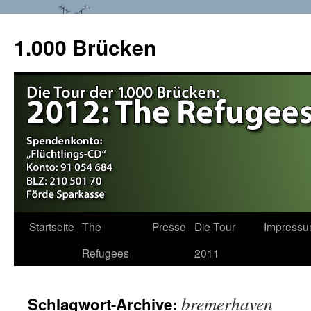
1.000 Brücken
Startseite
The
Presse
Die Tour
Impress
Springe
Refugees
2011
zum
Inhalt
bremerhaven
Schlagwort-Archive: