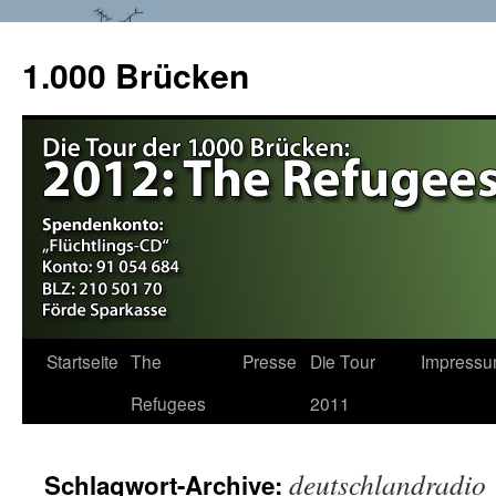
1.000 Brücken
Startseite
The
Presse
Die Tour
Impress
Springe
Refugees
2011
zum
Inhalt
deutschlandradio
Schlagwort-Archive: