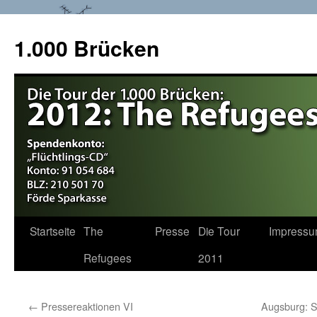
1.000 Brücken
Startseite
The
Presse
Die Tour
Impress
Springe
Refugees
2011
zum
Inhalt
←
Pressereaktionen VI
Augsburg: S