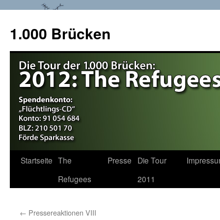
1.000 Brücken
Startseite
The
Presse
Die Tour
Impress
Springe
Refugees
2011
zum
Inhalt
←
Pressereaktionen VIII