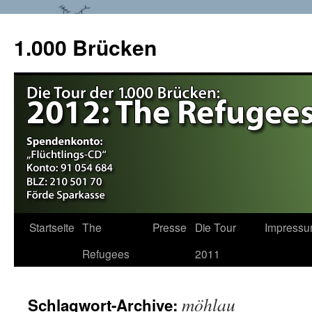
1.000 Brücken
Startseite
The
Presse
Die Tour
Impress
Springe
Refugees
2011
zum
Inhalt
möhlau
Schlagwort-Archive: