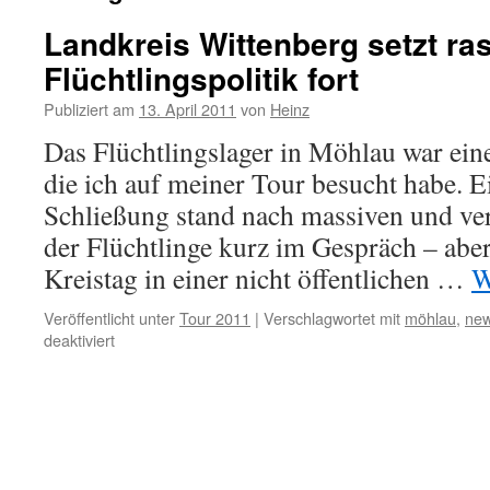
Landkreis Wittenberg setzt ra
Flüchtlingspolitik fort
Publiziert am
13. April 2011
von
Heinz
Das Flüchtlingslager in Möhlau war ein
die ich auf meiner Tour besucht habe. E
Schließung stand nach massiven und ver
der Flüchtlinge kurz im Gespräch – aber
Kreistag in einer nicht öffentlichen …
W
Veröffentlicht unter
Tour 2011
|
Verschlagwortet mit
möhlau
,
ne
deaktiviert
für
Landkreis
Wittenberg
setzt
rassistische
Flüchtlingspolitik
fort