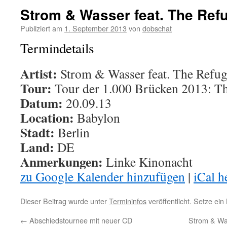
Strom & Wasser feat. The Refu
Publiziert am
1. September 2013
von
dobschat
Termindetails
Artist:
Strom & Wasser feat. The Refug
Tour:
Tour der 1.000 Brücken 2013: T
Datum:
20.09.13
Location:
Babylon
Stadt:
Berlin
Land:
DE
Anmerkungen:
Linke Kinonacht
zu Google Kalender hinzufügen
|
iCal h
Dieser Beitrag wurde unter
Termininfos
veröffentlicht. Setze ei
←
Abschiedstournee mit neuer CD
Strom & Wa