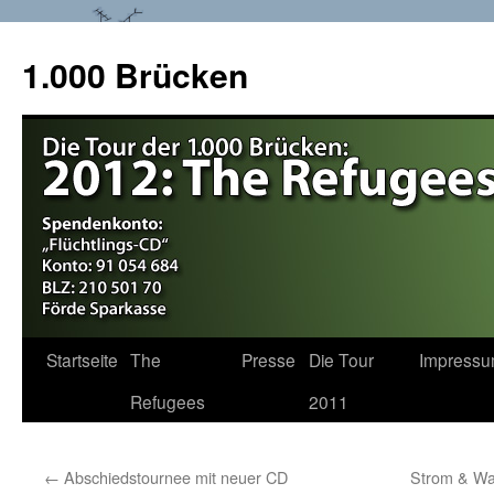
1.000 Brücken
Startseite
The
Presse
Die Tour
Impress
Springe
Refugees
2011
zum
Inhalt
←
Abschiedstournee mit neuer CD
Strom & Wa