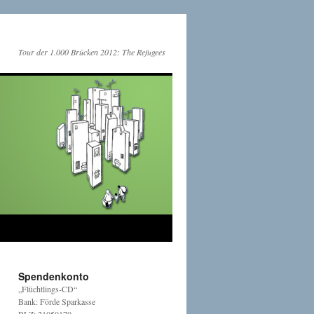
Tour der 1.000 Brücken 2012: The Refugees
Spendenkonto
„Flüchtlings-CD“
Bank: Förde Sparkasse