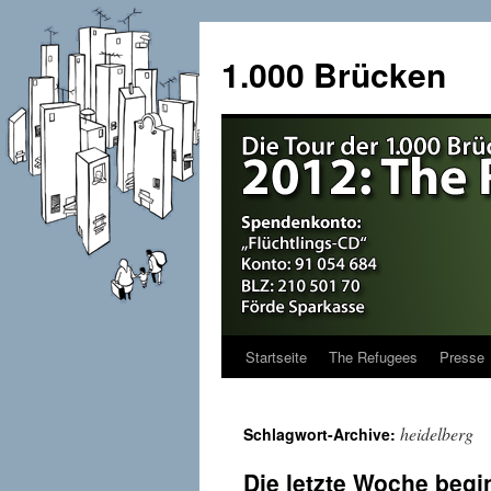
1.000 Brücken
Startseite
The Refugees
Presse
Springe
zum
heidelberg
Schlagwort-Archive:
Inhalt
Die letzte Woche beg