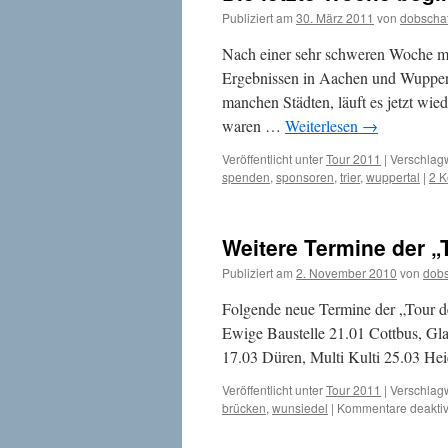
Publiziert am
30. März 2011
von
dobscha
Nach einer sehr schweren Woche mi
Ergebnissen in Aachen und Wupperta
manchen Städten, läuft es jetzt wi
waren …
Weiterlesen
→
Veröffentlicht unter
Tour 2011
|
Verschlagw
spenden
,
sponsoren
,
trier
,
wuppertal
|
2 
Weitere Termine der „
Publiziert am
2. November 2010
von
dobs
Folgende neue Termine der „Tour 
Ewige Baustelle 21.01 Cottbus, Gl
17.03 Düren, Multi Kulti 25.03 Hei
Veröffentlicht unter
Tour 2011
|
Verschlagw
brücken
,
wunsiedel
|
Kommentare deaktiv