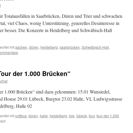
t
t Totalausfällen in Saarbrücken, Düren und Trier und schwachen
l, viel Chaos, wenig Unterstützung, generelles Desinteresse in
eder besser. Die Konzerte in Heidelberg und Schwäbisch-Hall
ortet mit
aachen
,
düren
,
heidelberg
,
saarbrücken
,
Schwäbisch-Hall
,
Kommentare
Tour der 1.000 Brücken“
chat
der 1.000 Brücken“ sind dazu gekommen: 15.01 Wunsiedel,
ad House 29.01 Lübeck, Burgtor 23.02 Halle, VL Ludwigsstrasse
delberg, Halle 02
ortet mit
cottbus
,
düren
,
halle
,
heidelberg
,
live
,
lübeck
,
tour
,
tour der 1.000
iert
für
Weitere
Termine