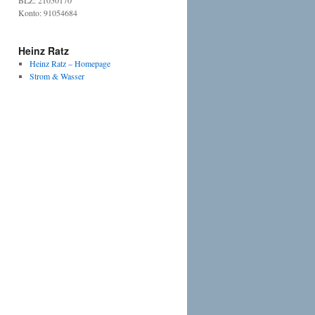
BLZ: 21050170
Konto: 91054684
Heinz Ratz
Heinz Ratz – Homepage
Strom & Wasser