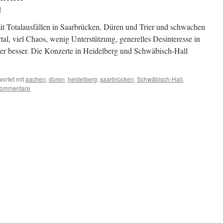
t
t Totalausfällen in Saarbrücken, Düren und Trier und schwachen
l, viel Chaos, wenig Unterstützung, generelles Desinteresse in
eder besser. Die Konzerte in Heidelberg und Schwäbisch-Hall
ortet mit
aachen
,
düren
,
heidelberg
,
saarbrücken
,
Schwäbisch-Hall
,
Kommentare