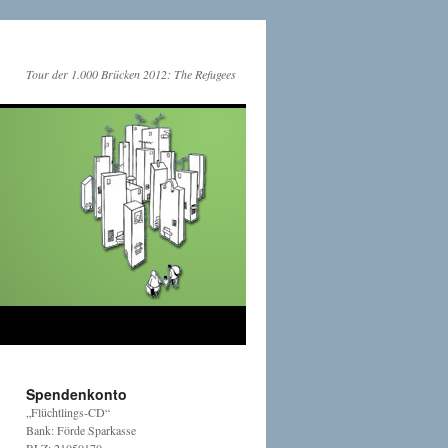
Tour der 1.000 Brücken 2012: The Refugees
Spendenkonto
„Flüchtlings-CD“
Bank: Förde Sparkasse