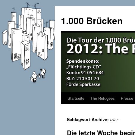
1.000 Brücken
Startseite
The Refugees
Presse
Springe
zum
trier
Schlagwort-Archive:
Inhalt
Die letzte Woche beg