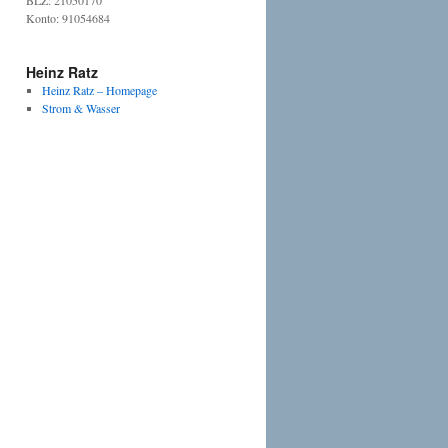
BLZ: 21050170
Konto: 91054684
Heinz Ratz
Heinz Ratz – Homepage
Strom & Wasser