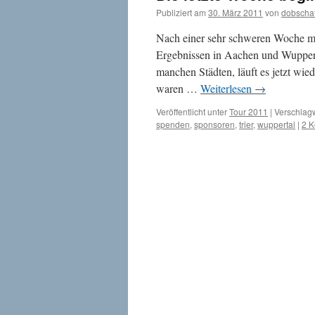
Publiziert am
30. März 2011
von
dobscha
Nach einer sehr schweren Woche mi
Ergebnissen in Aachen und Wupperta
manchen Städten, läuft es jetzt wi
waren …
Weiterlesen
→
Veröffentlicht unter
Tour 2011
|
Verschlagw
spenden
,
sponsoren
,
trier
,
wuppertal
|
2 